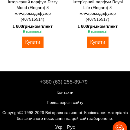
Інтер'єрний парфум Dizzy
Інтер'єрний парфум Royal
Mood (Elegaro) 8
Life (Elegaro) 8
мл+аромадифузор
мл+аромадифузор
(407515514)
(407515517)
1 600грн./комплект
1 600грн./комплект
В наявності
В наявності
Купити
Купити
+380 (63) 255-89-79
Контакти
Повна версія сайту
Copyright© 1998-2026 Всі права захищені. Копіювання матеріалів
без активного посилання на цей сайт заборонено.
Укр
Рус