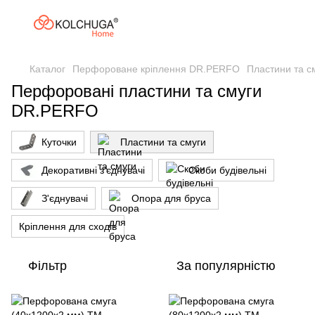
Каталог
Перфороване кріплення DR.PERFO
Пластини та с
Перфоровані пластини та смуги
DR.PERFO
Куточки
Пластини та смуги
Декоративні з'єднувачі
Скоби будівельні
З'єднувачі
Опора для бруса
Кріплення для сходів
Фільтр
За популярністю