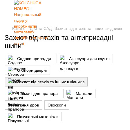
Каталог
ДІМ та САД
Захист від птахів та інших шкідників
Захист від птахів та антиприсадні
шипи
Садове приладдя
Аксесуари для взуття
Стопори дверні
Захист від птахів та інших шкідників
Тримачі для прапора
Мангали
Зберігання дров
Овоскопи
Пакувальні матеріали