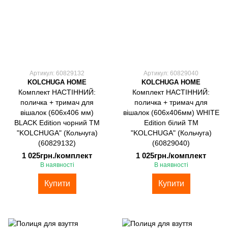
Артикул: 60829132
Артикул: 60829040
KOLCHUGA HOME
KOLCHUGA HOME
Комплект НАСТІННИЙ:
Комплект НАСТІННИЙ:
поличка + тримач для
поличка + тримач для
вішалок (606х406 мм)
вішалок (606х406мм) WHITE
BLACK Edition чорний ТМ
Edition білий ТМ
"KOLCHUGA" (Кольчуга)
"KOLCHUGA" (Кольчуга)
(60829132)
(60829040)
1 025грн./комплект
1 025грн./комплект
В наявності
В наявності
Купити
Купити