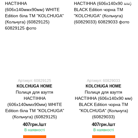
Артикул: 60829125
Артикул: 60829033
KOLCHUGA HOME
KOLCHUGA HOME
Полиця для взуття
Полиця для взуття
НАСТІННА
НАСТІННА (606х140х90 мм)
(606х140ммх90мм) WHITE
BLACK Edition чорна ТМ
Edition біла ТМ "KOLCHUGA"
"KOLCHUGA" (Кольчуга)
(Кольчуга) (60829125)
(60829033)
407грн./шт
407грн./шт
В наявності
В наявності