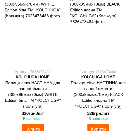
Артикул: 7626473483
Артикул: 7626473484
KOLCHUGA HOME
KOLCHUGA HOME
Полиця-сітка НАСТІННА для
Полиця-сітка НАСТІННА для
ванної кімнати
ванної кімнати
(300х95ммх70мм) WHITE
(300х95ммх70мм) BLACK
Edition біла ТМ "KOLCHUGA"
Edition чорна ТМ
(Кольчуга)
"KOLCHUGA" (Кольчуга)
326грн./шт
326грн./шт
В наявності
В наявності
Купити
Купити