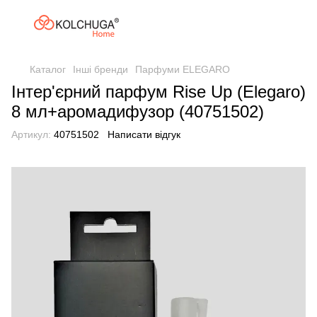
Каталог
Інші бренди
Парфуми ELEGARO
Інтер'єрний парфум Rise Up (Elegaro)
8 мл+аромадифузор (40751502)
Артикул:
40751502
Написати відгук