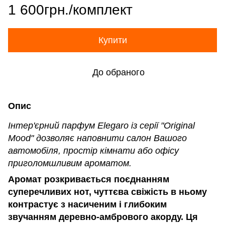
1 600грн./комплект
Купити
До обраного
Опис
Інтер'єрний парфум Elegaro із серії "Original
Mood" дозволяє наповнити салон Вашого
автомобіля, простір кімнати або офісу
приголомшливим ароматом.
Аромат
розкривається
поєднанням
суперечливих
нот
,
чуттєва
свіжість
в
ньому
контрастує
з
насиченим
і
глибоким
звучанням
деревно
-
амбрового
акорду
.
Ця