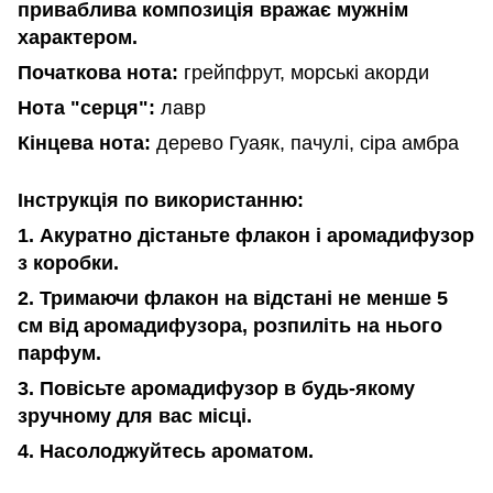
приваблива
композиція
вражає
мужнім
характером
.
Початкова
нота
:
грейпфрут
,
морські
акорди
Нота
"
серця
":
лавр
Кінцева
нота
:
дерево
Гуаяк
,
пачулі
,
сіра
амбра
Інструкція по використанню:
1. Акуратно дістаньте флакон і аромадифузор
з коробки.
2. Тримаючи флакон на відстані не менше 5
см від аромадифузора, розпиліть на нього
парфум.
3. Повісьте аромадифузор в будь-якому
зручному для вас місці.
4. Насолоджуйтесь ароматом.