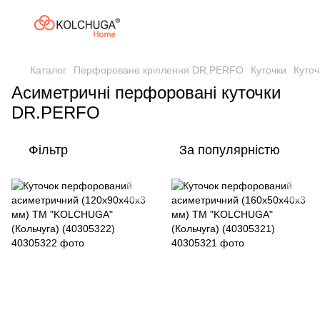
Каталог
Перфороване кріплення DR.PERFO
Куточки
Куточ
Асиметричні перфоровані куточки
DR.PERFO
Фільтр
За популярністю