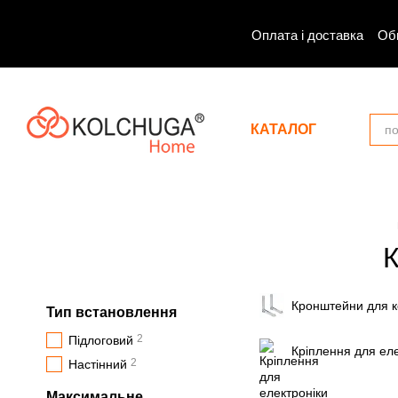
Перейти до основного контенту
Оплата і доставка
Об
КАТАЛОГ
К
Кронштейни для к
Тип встановлення
2
Підлоговий
Кріплення для еле
2
Настінний
Максимальне