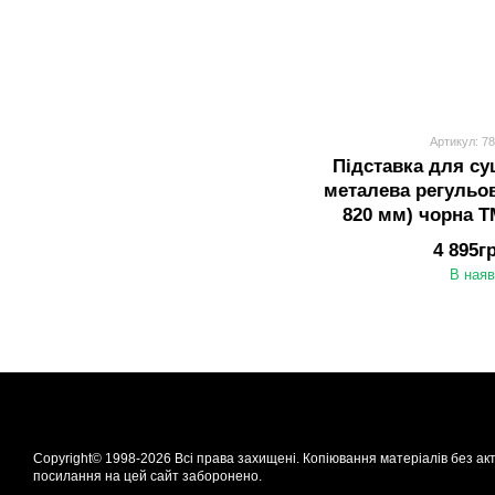
Артикул: 7
Підставка для с
металева регульов
820 мм) чорна 
(Коль
4 895г
В наяв
Copyright© 1998-2026 Всі права захищені. Копіювання матеріалів без ак
посилання на цей сайт заборонено.