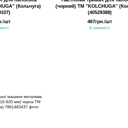
HUGA" (Кольчуга)
(чорний) ТМ "KOLCHUGA" (Кол
9107)
(40529388)
н./шт
467грн./шт
ності
В наявності