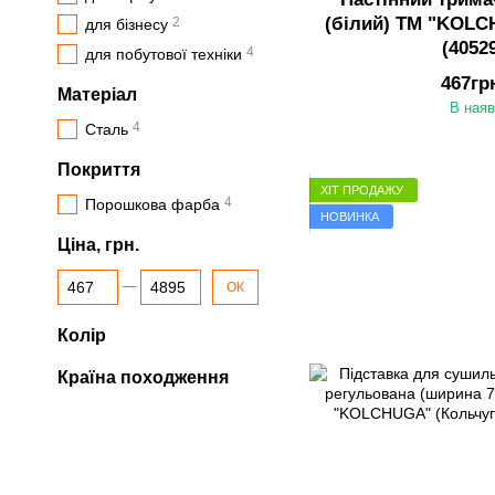
(білий) ТМ "KOLC
2
для бізнесу
(4052
4
для побутової техніки
467гр
Матеріал
В наяв
4
Сталь
Покриття
ХІТ ПРОДАЖУ
4
Порошкова фарба
НОВИНКА
Ціна, грн.
Від Ціна, грн.
До Ціна, грн.
ОК
Колір
Країна походження