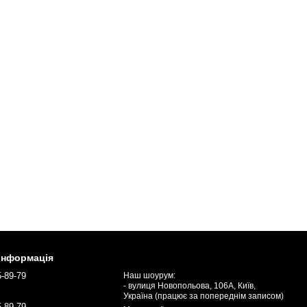
 інформація
5-89-79
Наш шоурум:
- вулиця Новопольова, 106А, Київ,
Україна (працює за попереднім записом)
5-89-79