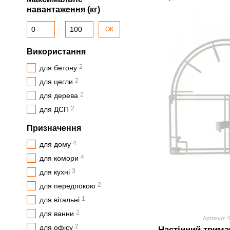
навантаження (кг)
Від Максимальне навантаження (кг)
До Максимальне навантаження (кг)
ОК
Використання
2
для бетону
2
для цегли
2
для дерева
2
для ДСП
Призначення
4
для дому
4
для комори
3
для кухні
2
для передпокою
1
для вітальні
2
для ванни
Артикул: 
2
для офісу
Настінний трима