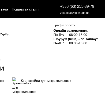
+380 (63) 255-89-79
увача
Новини та статті
zakupka@kolchuga.ua
Графік роботи:
Онлайн-замовлення:
Укр
Рус
Пн-Пт:
08:00-18:00
Шоурум (Київ) - по запису:
Пн-Пт:
08:00-16:00
и
ки
сів
Кронштейни для мікрохвильовок