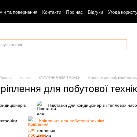
мін та повернення
Контакти
Про нас
Відгуки
Угода корист
Головна
Каталог
КРІПЛЕННЯ ДЛЯ ТЕХНІКИ
Кріплення для побутової технік
ріплення для побутової техні
ондиціонерів
Підставки для кондиціонерів і теплових насо
ктроніки
Кріплення для побутової техніки