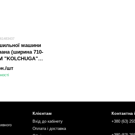
861483437
ушильної машини
ана (ширина 710-
ТМ "KOLCHUGA"
чуга)
рн./шт
ності
Клієнтам
Контактна
Вхід до кабінету
+380 (63) 25
тивного
Оплата і доставка
+380 (63) 25