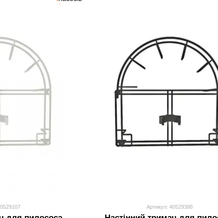
40529107
Артикул: 40529388
ч для пилососа
Настінний тримач для пило