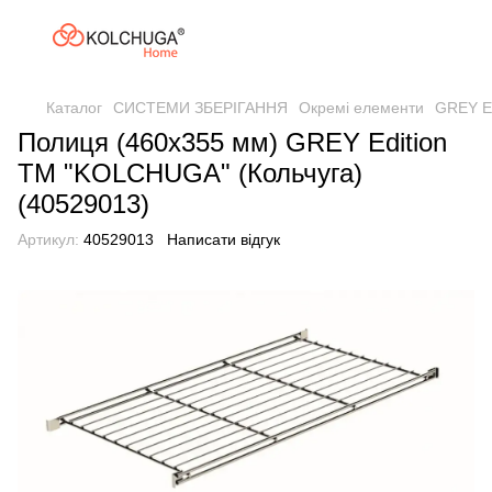
Каталог
СИСТЕМИ ЗБЕРІГАННЯ
Окремі елементи
GREY Ed
Полиця (460х355 мм) GREY Edition
ТМ "KOLCHUGA" (Кольчуга)
(40529013)
Артикул:
40529013
Написати відгук