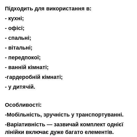
Підходить для використання в:
-
кухні;
-
офісі;
-
спальні;
-
вітальні;
-
передпокої;
- ванній кімнаті;
-гардеробній кімнаті
;
- у дитячій.
Особливості
:
-
Мобільніст
ь, зручність у транспортуванні.
-
Варіативніст
ь
— зазвичай комплект одн
ієї
лінійки
включає дуже багато елементів.