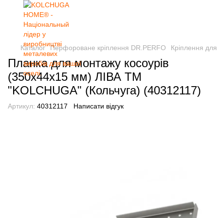
Каталог
Перфороване кріплення DR.PERFO
Кріплення для
Планка для монтажу косоурів
(350х44х15 мм) ЛІВА ТМ
"KOLCHUGA" (Кольчуга) (40312117)
Артикул:
40312117
Написати відгук