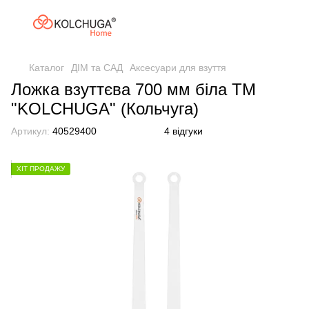
Каталог
ДІМ та САД
Аксесуари для взуття
Ложка взуттєва 700 мм біла ТМ
"KOLCHUGA" (Кольчуга)
Артикул:
40529400
4 відгуки
ХІТ ПРОДАЖУ