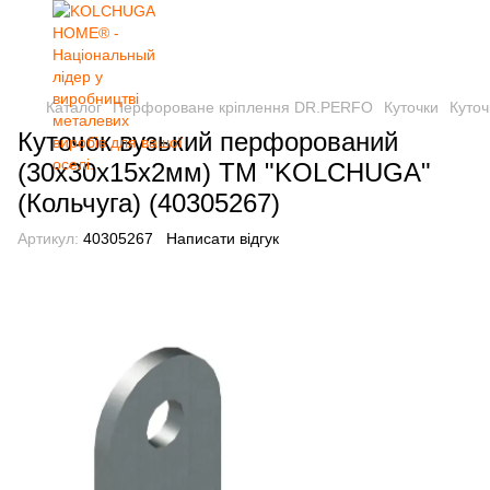
Каталог
Перфороване кріплення DR.PERFO
Куточки
Куточ
Куточок вузький перфорований
(30х30х15х2мм) ТМ "KOLCHUGA"
(Кольчуга) (40305267)
Артикул:
40305267
Написати відгук