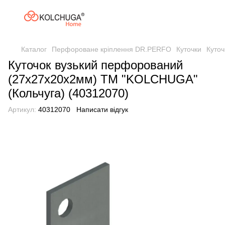
Каталог
Перфороване кріплення DR.PERFO
Куточки
Куточ
Куточок вузький перфорований
(27х27х20х2мм) ТМ "KOLCHUGA"
(Кольчуга) (40312070)
Артикул:
40312070
Написати відгук