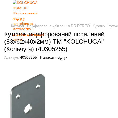
Каталог
Перфороване кріплення DR.PERFO
Куточки
Куточ
Куточок перфорований посилений
(83х62х40х2мм) ТМ "KOLCHUGA"
(Кольчуга) (40305255)
Артикул:
40305255
Написати відгук