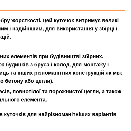
ебру жорсткості, цей куточок витримує великі
им і надійнішим, для використання у збірці і
кцій.
них елементів при будівництві збірних,
ж будинків з бруса і колод, для монтажу і
ць та інших різноманітних конструкцій як між
о бетону або цегли).
ів, повнотілої та порожнистої цегли, а також
ильного елемента.
 куточків для найрізноманітніших варіантів