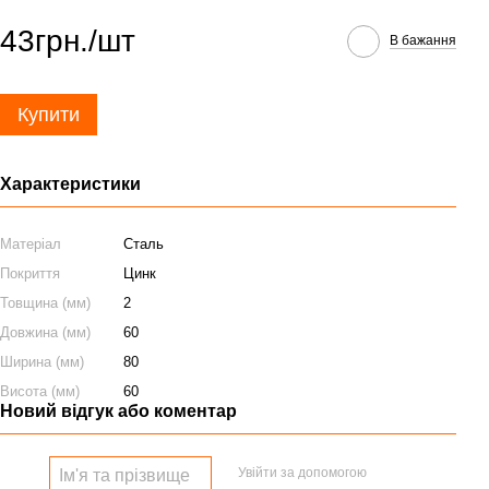
43грн./шт
В бажання
Купити
Характеристики
Матеріал
Сталь
Покриття
Цинк
Товщина (мм)
2
Довжина (мм)
60
Ширина (мм)
80
Висота (мм)
60
Новий відгук або коментар
Увійти за допомогою