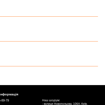
 інформація
5-89-79
Наш шоурум:
- вулиця Новопольова, 106А, Київ,