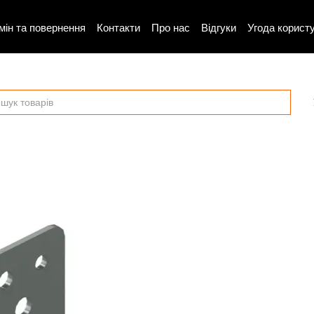
мін та повернення
Контакти
Про нас
Відгуки
Угода корист