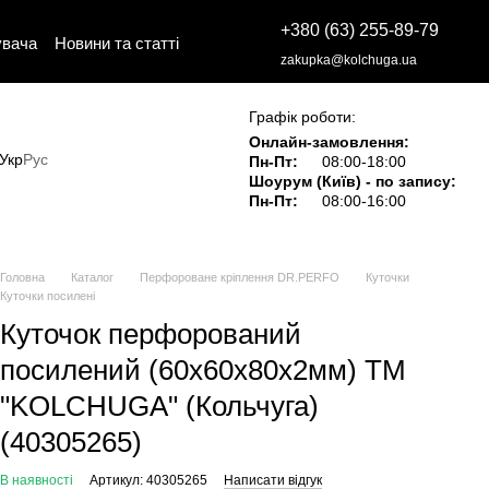
+380 (63) 255-89-79
увача
Новини та статті
zakupka@kolchuga.ua
Графік роботи:
Онлайн-замовлення:
Укр
Рус
Пн-Пт:
08:00-18:00
Шоурум (Київ) - по запису:
Пн-Пт:
08:00-16:00
Головна
Каталог
Перфороване кріплення DR.PERFO
Куточки
Куточки посилені
Куточок перфорований
посилений (60х60х80х2мм) ТМ
"KOLCHUGA" (Кольчуга)
(40305265)
В наявності
Артикул: 40305265
Написати відгук