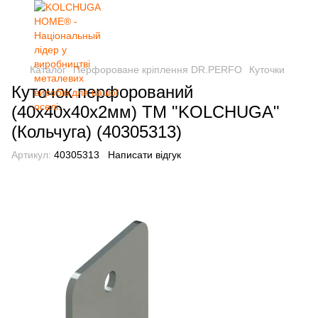
Каталог
Перфороване кріплення DR.PERFO
Куточки
Куточок перфорований
(40х40х40х2мм) ТМ "KOLCHUGA"
(Кольчуга) (40305313)
Артикул:
40305313
Написати відгук