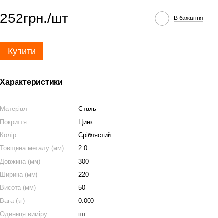
252грн./шт
В бажання
Купити
Характеристики
Матеріал
Сталь
Покриття
Цинк
Колір
Сріблястий
Товщина металу (мм)
2.0
Довжина (мм)
300
Ширина (мм)
220
Висота (мм)
50
Вага (кг)
0.000
Одиниця виміру
шт