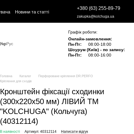
+380 (63) 255-89-79
увача
Новини та статті
zakupka@kolchuga.ua
Графік роботи:
Онлайн-замовлення:
Укр
Рус
Пн-Пт:
08:00-18:00
Шоурум (Київ) - по запису:
Пн-Пт:
08:00-16:00
Головна
Каталог
Перфороване кріплення DR.PERFO
Кріплення для сходів
Кронштейн фіксації сходинки
(300х220х50 мм) ЛІВИЙ ТМ
"KOLCHUGA" (Кольчуга)
(40312114)
В наявності
Артикул: 40312114
Написати відгук