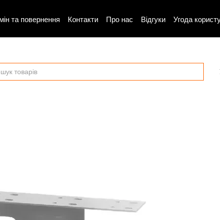
мін та повернення
Контакти
Про нас
Відгуки
Угода корист