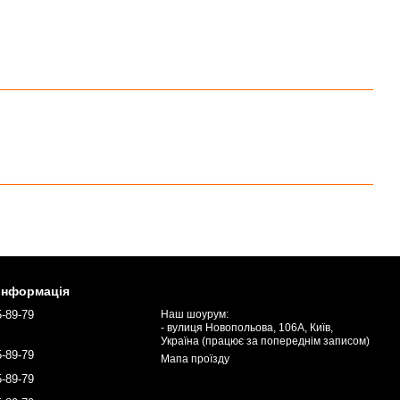
 інформація
5-89-79
Наш шоурум:
- вулиця Новопольова, 106А, Київ,
Україна (працює за попереднім записом)
5-89-79
Мапа проїзду
5-89-79