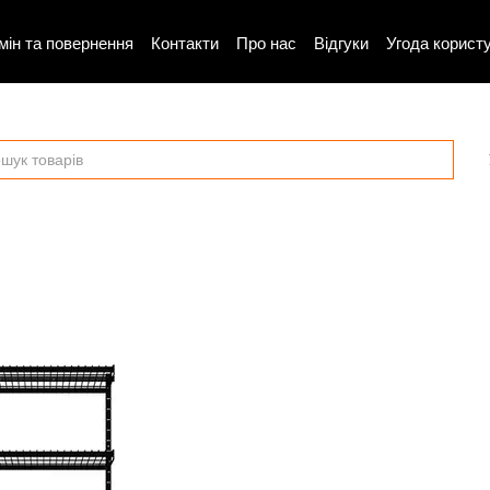
мін та повернення
Контакти
Про нас
Відгуки
Угода корист