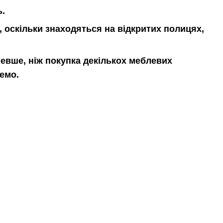
ь.
ь, оскільки знаходяться на відкритих полицях,
ешевше, ніж покупка декількох меблевих
ремо.