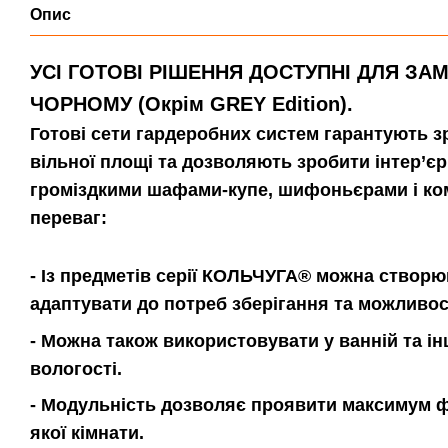
Опис
УСІ ГОТОВІ РІШЕННЯ ДОСТУПНІ ДЛЯ ЗА
ЧОРНОМУ (Окрім GREY Edition).
Готові сети гардеробних систем гарантують зр
вільної площі та дозволяють зробити інтер’єр
громіздкими шафами-купе, шифоньєрами і ко
переваг:
- Із предметів серії КОЛЬЧУГА® можна створюва
адаптувати до потреб зберігання та можливо
- Можна також використовувати у ванній та і
вологості.
- Модульність дозволяє проявити максимум фа
якої кімнати.