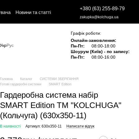
+380 (63) 255-89-79
увача
Новини та статті
zakupka@kolchuga.ua
Графік роботи:
Онлайн-замовлення:
Укр
Рус
Пн-Пт:
08:00-18:00
Шоурум (Київ) - по запису:
Пн-Пт:
08:00-16:00
Головна
Каталог
СИСТЕМИ ЗБЕРІГАННЯ
Готові гардеробні системи
SMART Edition
Гардеробна система набір
SMART Edition ТМ "KOLCHUGA"
(Кольчуга) (630х350-11)
В наявності
Артикул: 630х350-11
Написати відгук