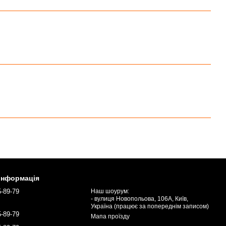
 інформація
5-89-79
Наш шоурум:
- вулиця Новопольова, 106А, Київ,
Україна (працює за попереднім записом)
5-89-79
Мапа проїзду