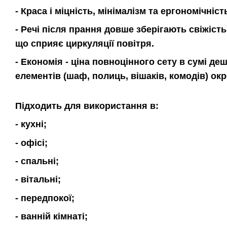
- Краса і міцність, мінімалізм та ергономічніст
- Речі після прання довше зберігають свіжіст
що сприяє циркуляції повітря.
- Економія - ціна повноцінного сету в сумі д
елементів (шаф, полиць, вішаків, комодів) ок
Підходить для використання в:
- кухні;
- офісі;
- спальні;
- вітальні;
- передпокої;
- ванній кімнаті;