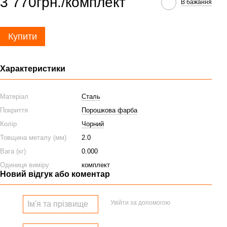
3 770грн./комплект
В бажання
Купити
Характеристики
Матеріал
Сталь
Покриття
Порошкова фарба
Колір
Чорний
Товщина металу (мм)
2.0
Вага (кг)
0.000
Одиниця виміру
комплект
Новий відгук або коментар
Увійти за допомогою