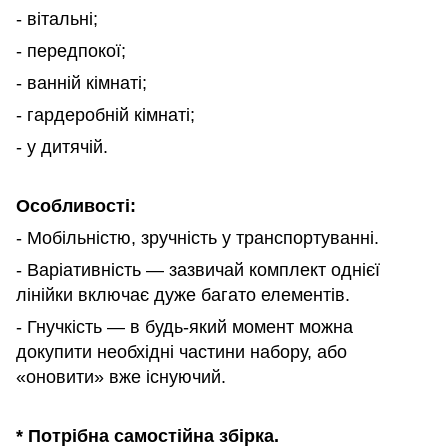
- вітальні;
- передпокої;
-
ванній кімнаті;
- гардеробній кімнаті;
-
у дитячій.
Особливості
:
- Мобільністю
, зручність у транспортуванні.
- Варіативніст
ь
— зазвичай комплект одн
ієї
лінійки
включає дуже багато елементів.
- Гнучкіст
ь
— в будь-який момент можна
докупити
необхідні
частини набору
, або
«оновити» вже існуючий.
* Потрібна самостійна збірка.