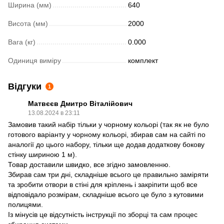
Ширина (мм)
640
Висота (мм)
2000
Вага (кг)
0.000
Одиниця виміру
комплект
Відгуки
1
Матвєєв Дмитро Віталійович
13.08.2024 в 23:11
Замовив такий набір тільки у чорному кольорі (так як не було
готового варіанту у чорному кольорі, збирав сам на сайті по
аналогії до цього набору, тільки ще додав додаткову бокову
стінку шириною 1 м).
Товар доставили швидко, все згідно замовленню.
Збирав сам три дні, складніше всього це правильно заміряти
та зробити отвори в стіні для кріплень і закріпити щоб все
відповідало розмірам, складніше всього це було з кутовими
полицями.
Із мінусів це відсутність інструкції по зборці та сам процес