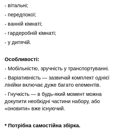
- вітальні;
- передпокої;
-
ванній кімнаті;
- гардеробній кімнаті;
-
у дитячій.
Особливості
:
- Мобільністю
, зручність у транспортуванні.
- Варіативніст
ь
— зазвичай комплект одн
ієї
лінійки
включає дуже багато елементів.
- Гнучкіст
ь
— в будь-який момент можна
докупити
необхідні
частини набору
, або
«оновити» вже існуючий.
* Потрібна самостійна збірка.