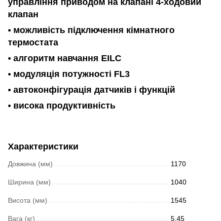
управління приводом на клапані 4-ходовий
клапан
• можливість підключення кімнатного
термостата
• алгоритм навчання EILC
• модуляція потужності FL3
• автоконфігурація датчиків і функцій
• висока продуктивність
Характеристики
Довжина (мм)
1170
Ширина (мм)
1040
Висота (мм)
1545
Вага (кг)
5.45