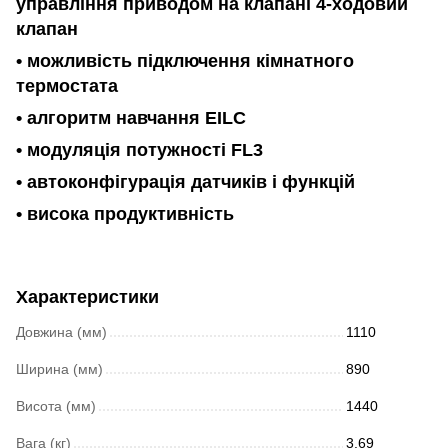
управління приводом на клапані 4-ходовий
клапан
• можливість підключення кімнатного
термостата
• алгоритм навчання EILC
• модуляція потужності FL3
• автоконфігурація датчиків і функцій
• висока продуктивність
Характеристики
Довжина (мм)
1110
Ширина (мм)
890
Висота (мм)
1440
Вага (кг)
3.69