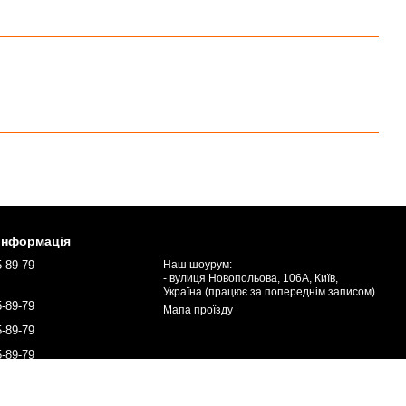
 інформація
5-89-79
Наш шоурум:
- вулиця Новопольова, 106А, Київ,
Україна (працює за попереднім записом)
5-89-79
Мапа проїзду
5-89-79
5-89-79
chuga.ua