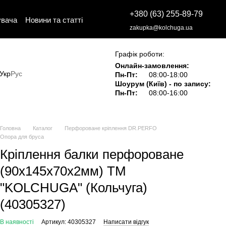
+380 (63) 255-89-79
увача
Новини та статті
zakupka@kolchuga.ua
Графік роботи:
Онлайн-замовлення:
Укр
Рус
Пн-Пт:
08:00-18:00
Шоурум (Київ) - по запису:
Пн-Пт:
08:00-16:00
Головна
Каталог
Перфороване кріплення DR.PERFO
Опора для бруса
Кріплення балки перфороване
(90х145х70х2мм) ТМ
"KOLCHUGA" (Кольчуга)
(40305327)
В наявності
Артикул: 40305327
Написати відгук