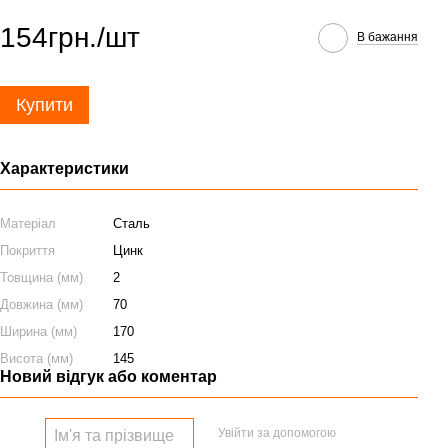
154грн./шт
В бажання
Купити
Характеристики
Матеріал
Сталь
Покриття
Цинк
Товщина (мм)
2
Довжина (мм)
70
Ширина (мм)
170
Висота (мм)
145
Новий відгук або коментар
Увійти за допомогою