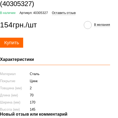
(40305327)
В наличии
Артикул: 40305327
Оставить отзыв
154грн./шт
В желания
Купить
Характеристики
Материал
Сталь
Покрытие
Цинк
Товщина (мм)
2
Длина (мм)
70
Ширина (мм)
170
Высота (мм)
145
Новый отзыв или комментарий