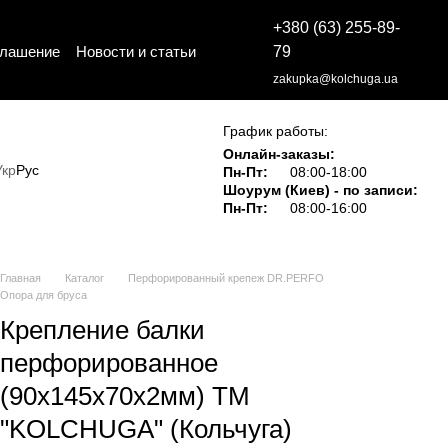
+380 (63) 255-89-
глашение
Новости и статьи
79
zakupka@kolchuga.ua
График работы:
Онлайн-заказы:
Укр
Рус
Пн-Пт:
08:00-18:00
Шоурум (Киев) - по записи:
Пн-Пт:
08:00-16:00
Главная
Каталог
Перфорированный крепеж DR.PERFO
Опора для бруса
Крепление балки
перфорированное
(90х145х70х2мм) ТМ
"KOLCHUGA" (Кольчуга)