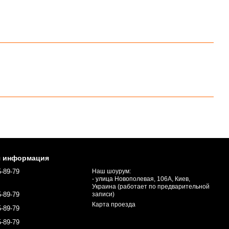
я информация
5-89-79
Наш шоурум:
- улица Новополевая, 106А, Киев,
Украина (работает по предварительной
5-89-79
записи)
Карта проезда
5-89-79
5-89-79