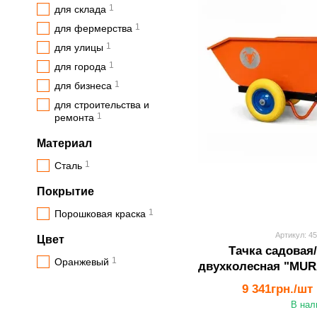
1
для склада
1
для фермерства
1
для улицы
1
для города
1
для бизнеса
для строительства и
1
ремонта
Материал
1
Сталь
Покрытие
1
Порошковая краска
Артикул: 4
Цвет
Тачка садовая
1
Оранжевый
двухколесная "MURA
9 341грн./шт
В нал