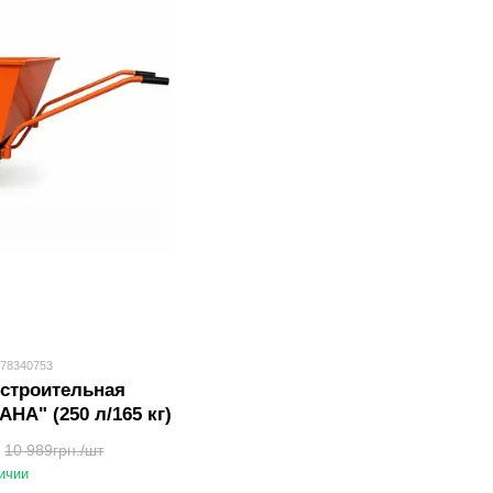
578340753
/строительная
HA" (250 л/165 кг)
10 989грн./шт
ичии