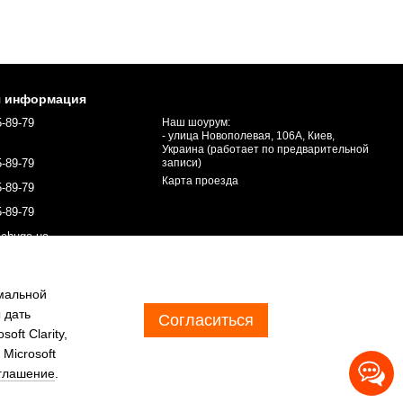
я информация
5-89-79
Наш шоурум:
- улица Новополевая, 106А, Киев,
Украина (работает по предварительной
5-89-79
записи)
Карта проезда
5-89-79
5-89-79
chuga.ua
имальной
 дать
Согласиться
ft Clarity,
Microsoft
оглашение
.