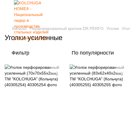
Каталог
Перфорированный крепеж DR.PERFO
Уголки
Уго
Уголки усиленные
Фильтр
По популярности