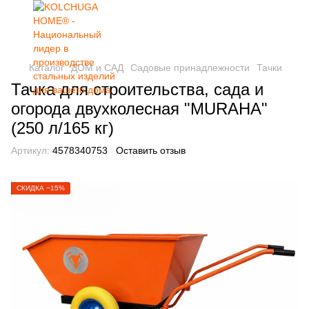
Каталог
ДОМ и САД
Садовые принадлежности
Тачки
Тачка для строительства, сада и
огорода двухколесная "MURAHA"
(250 л/165 кг)
Артикул:
4578340753
Оставить отзыв
СКИДКА −15%