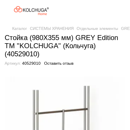
Каталог
СИСТЕМЫ ХРАНЕНИЯ
Отдельные элементы
GREY
Стойка (980Х355 мм) GREY Edition
ТМ "KOLCHUGA" (Кольчуга)
(40529010)
Артикул:
40529010
Оставить отзыв