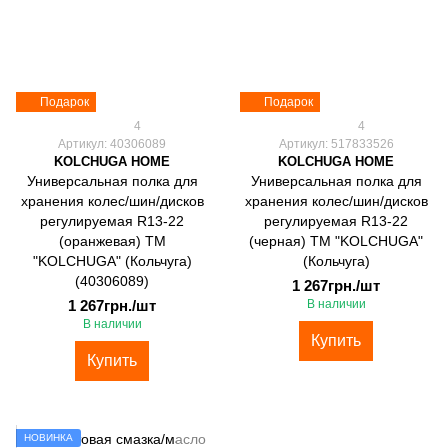
Подарок
Подарок
4
4
Артикул: 40306089
Артикул: 517833526
KOLCHUGA HOME
KOLCHUGA HOME
Универсальная полка для
Универсальная полка для
хранения колес/шин/дисков
хранения колес/шин/дисков
регулируемая R13-22
регулируемая R13-22
(оранжевая) ТМ
(черная) ТМ "KOLCHUGA"
"KOLCHUGA" (Кольчуга)
(Кольчуга)
(40306089)
1 267грн./шт
1 267грн./шт
В наличии
В наличии
Купить
Купить
НОВИНКА