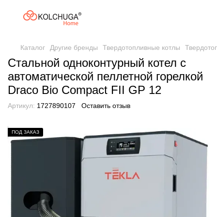
Каталог
Другие бренды
Твердотопливные котлы
Твердото
Стальной одноконтурный котел с
автоматической пеллетной горелкой
Draco Bio Compact FII GP 12
Артикул:
1727890107
Оставить отзыв
ПОД ЗАКАЗ