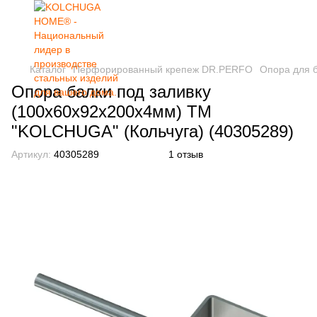
Каталог
Перфорированный крепеж DR.PERFO
Опора для 
Опора балки под заливку
(100х60х92х200х4мм) ТМ
"KOLCHUGA" (Кольчуга) (40305289)
Артикул:
40305289
1 отзыв