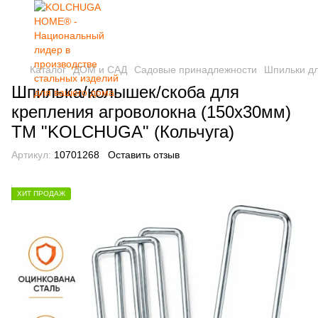
Каталог
ДОМ и САД
Садовые принадлежности
Шпильки дл
Шпилька/колышек/скоба для
крепления агроволокна (150х30мм)
ТМ "KOLCHUGA" (Кольчуга)
Артикул:
10701268
Оставить отзыв
ХИТ ПРОДАЖ