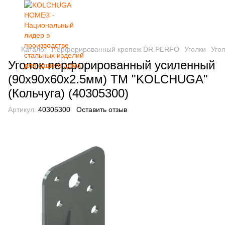
Каталог
Перфорированный крепеж DR.PERFO
Уголки
Уго
Уголок перфорированный усиленный
(90х90х60х2.5мм) ТМ "KOLCHUGA"
(Кольчуга) (40305300)
Артикул:
40305300
Оставить отзыв