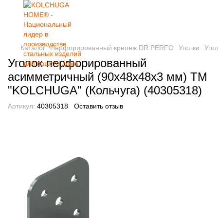
Каталог
Перфорированный крепеж DR.PERFO
Уголки
Уго
Уголок перфорированный
асимметричный (90х48х48х3 мм) ТМ
"KOLCHUGA" (Кольчуга) (40305318)
Артикул:
40305318
Оставить отзыв