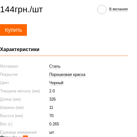
144грн./шт
В желания
Купить
Характеристики
Материал
Сталь
Покрытие
Порошковая краска
Цвет
Черный
Товщина металу (мм)
2.0
Длина (мм)
326
Ширина (мм)
11
Высота (мм)
70
Вес (г)
0.265
Единици измерения
шт