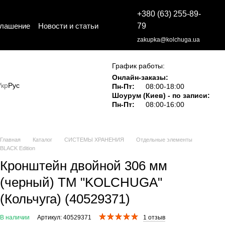
+380 (63) 255-89-
глашение
Новости и статьи
79
zakupka@kolchuga.ua
График работы:
Онлайн-заказы:
Укр
Рус
Пн-Пт:
08:00-18:00
Шоурум (Киев) - по записи:
Пн-Пт:
08:00-16:00
Главная
Каталог
СИСТЕМЫ ХРАНЕНИЯ
Отдельные элементы
BLACK Edition
Кронштейн двойной 306 мм
(черный) ТМ "KOLCHUGA"
(Кольчуга) (40529371)
В наличии
Артикул: 40529371
1 отзыв