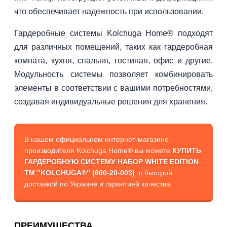
что обеспечивает надежность при использовании.
Гардеробные системы Kolchuga Home® подходят
для различных помещений, таких как гардеробная
комната, кухня, спальня, гостиная, офис и другие.
Модульность системы позволяет комбинировать
элементы в соответствии с вашими потребностями,
создавая индивидуальные решения для хранения.
В нашем официальном интернет-магазине
производителя Kolchuga Home® вы можете
КУПИТЬ
ГАРДЕРОБНУЮ СИСТЕМУ НАБОР WHITE EDITION
ТМ "KOLCHUGA®" (600-20-003)
, с быстрой
доставкой по Украине и гарантией качества.
ПРЕИМУЩЕСТВА