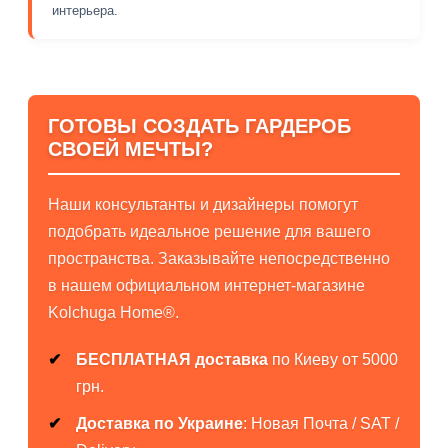
интерьера.
ГОТОВЫ СОЗДАТЬ ГАРДЕРОБ
СВОЕЙ МЕЧТЫ?
Наши консультанты и дизайнеры помогут
подобрать идеальное решение для вашего
пространства. Заказывайте непосредственно
в нашем официальном интернет-магазине
Kolchuga Home®.
БЕСПЛАТНАЯ доставка
по Киеву от 5000
грн.
Доставка по Украине
: Новая Почта / SAT /