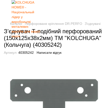
Каталог
Перфороване кріплення DR.PERFO
З'єднувачі
З'єднувач Т-подібний перфорований
(150х125х38х2мм) ТМ "KOLCHUGA"
(Кольчуга) (40305242)
Артикул:
40305242
Написати відгук