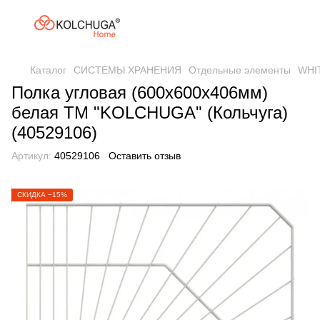
Каталог
СИСТЕМЫ ХРАНЕНИЯ
Отдельные элементы
WHIT
Полка угловая (600х600х406мм)
белая ТМ "KOLCHUGA" (Кольчуга)
(40529106)
Артикул:
40529106
Оставить отзыв
СКИДКА −15%