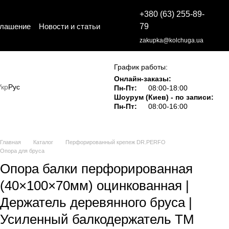
+380 (63) 255-89-
глашение
Новости и статьи
79
zakupka@kolchuga.ua
График работы:
Онлайн-заказы:
Укр
Рус
Пн-Пт:
08:00-18:00
Шоурум (Киев) - по записи:
Пн-Пт:
08:00-16:00
Главная
Каталог
Перфорированный крепеж DR.PERFO
Опора для бруса
Опора балки перфорированная
(40×100×70мм) оцинкованная |
Держатель деревянного бруса |
Усиленный балкодержатель ТМ