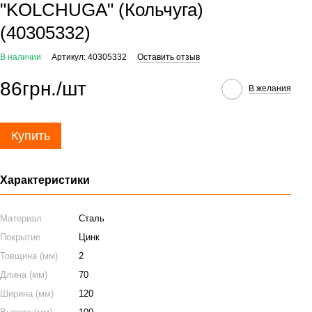
"KOLCHUGA" (Кольчуга)
(40305332)
В наличии
Артикул: 40305332
Оставить отзыв
86грн./шт
В желания
Купить
Характеристики
Материал
Сталь
Покрытие
Цинк
Товщина (мм)
2
Длина (мм)
70
Ширина (мм)
120