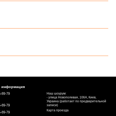
я информация
5-89-79
Наш шоурум:
- улица Новополевая, 106А, Киев,
Украина (работает по предварительной
5-89-79
записи)
Карта проезда
5-89-79