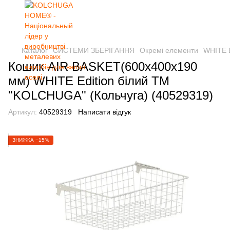
Каталог
СИСТЕМИ ЗБЕРІГАННЯ
Окремі елементи
WHITE E
Кошик AIR BASKET(600х400х190
мм) WHITE Edition білий ТМ
"KOLCHUGA" (Кольчуга) (40529319)
Артикул:
40529319
Написати відгук
ЗНИЖКА −15%