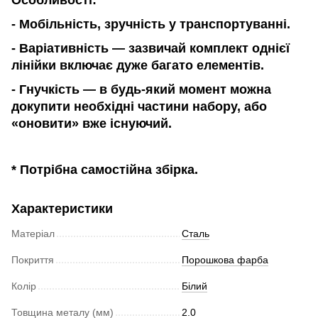
Особливості
:
-
Мобільніст
ь, зручність у транспортуванні.
-
Варіативніст
ь
— зазвичай комплект одн
ієї
лінійки
включає дуже багато елементів.
-
Гнучкіст
ь
— в будь-який момент можна
докупити
необхідні
частини набору
, або
«оновити» вже існуючий.
* Потрібна самостійна збірка.
Характеристики
Матеріал
Сталь
Покриття
Порошкова фарба
Колір
Білий
Товщина металу (мм)
2.0