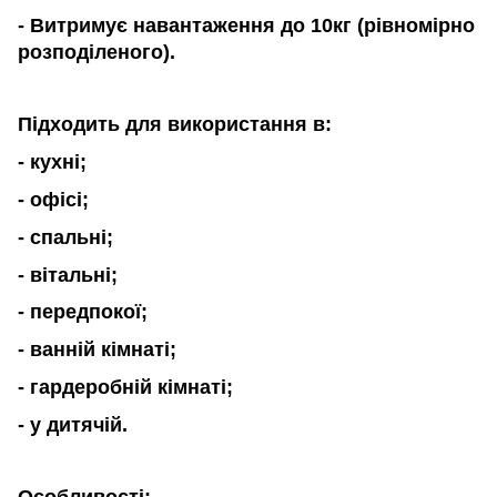
- Витримує навантаження до 10кг (рівномірно
розподіленого).
П
ідходить для використання в:
-
кухні;
-
офісі;
-
спальні;
-
вітальні;
-
передпокої;
- ванній кімнаті;
- гардеробній кімнаті;
- у дитячій.